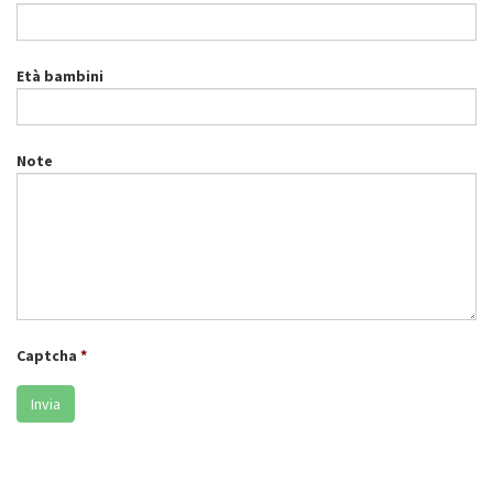
Età bambini
Note
Captcha