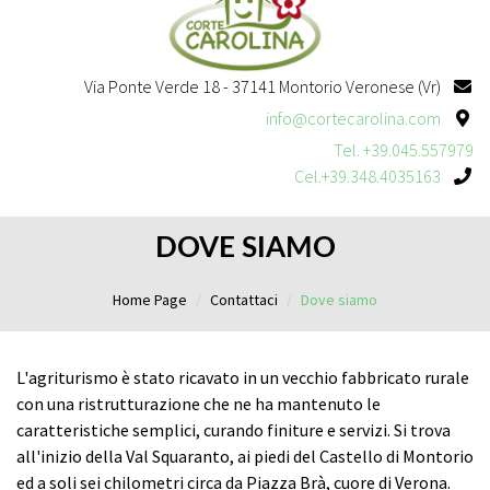
Via Ponte Verde 18 - 37141 Montorio Veronese (Vr)
info@cortecarolina.com
Tel. +39.045.557979
Cel.+39.348.4035163
DOVE SIAMO
Home Page
Contattaci
Dove siamo
L'agriturismo è stato ricavato in un vecchio fabbricato rurale
con una ristrutturazione che ne ha mantenuto le
caratteristiche semplici, curando finiture e servizi. Si trova
all'inizio della Val Squaranto, ai piedi del Castello di Montorio
ed a soli sei chilometri circa da Piazza Brà, cuore di Verona.