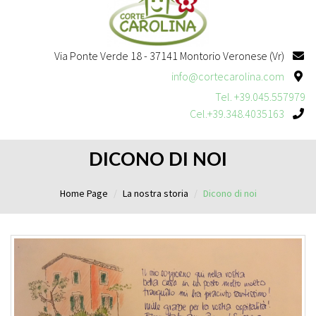
Via Ponte Verde 18 - 37141 Montorio Veronese (Vr)
info@cortecarolina.com
Tel. +39.045.557979
Cel.+39.348.4035163
DICONO DI NOI
Home Page
La nostra storia
Dicono di noi