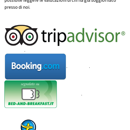
possibile leggere le valutazioni di chi ha già soggiornato
presso di noi.
.......................
.
.
.........................
.
.
...........................
.