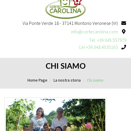
Via Ponte Verde 18 - 37141 Montorio Veronese (Vr)
info@cortecarolina.com
Tel. +39.045.557979
Cel.+39.348.4035163
CHI SIAMO
Home Page
La nostra storia
Chi siamo